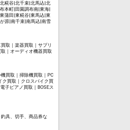
|北糀谷|北千束|北馬込|北
調布本町|田園調布南|東海|
|東蒲田|東糀谷|東馬込|東
が原|南千束|南馬込|南雪
車買取｜楽器買取｜サプリ
買取｜オーディオ機器買取
浄機買取｜掃除機買取｜PC
イク買取｜クロスバイク買
電子ピアノ買取｜BOSEス
、釣具、切手、商品券な