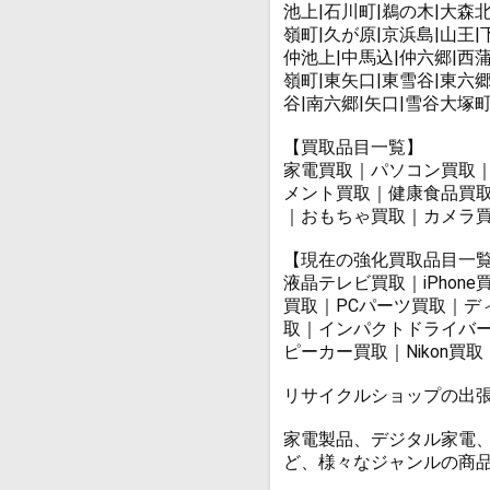
池上|石川町|鵜の木|大森北
嶺町|久が原|京浜島|山王|
仲池上|中馬込|仲六郷|西蒲
嶺町|東矢口|東雪谷|東六
谷|南六郷|矢口|雪谷大塚
【買取品目一覧】
家電買取｜パソコン買取
メント買取｜健康食品買
｜おもちゃ買取｜カメラ
【現在の強化買取品目一
液晶テレビ買取｜iPho
買取｜PCパーツ買取｜
取｜インパクトドライバー
ピーカー買取｜Nikon
リサイクルショップの出
家電製品、デジタル家電
ど、様々なジャンルの商