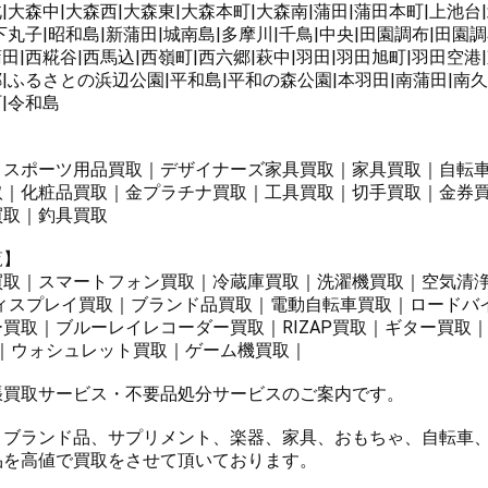
|大森中|大森西|大森東|大森本町|大森南|蒲田|蒲田本町|上池台
下丸子|昭和島|新蒲田|城南島|多摩川|千鳥|中央|田園調布|田園
田|西糀谷|西馬込|西嶺町|西六郷|萩中|羽田|羽田旭町|羽田空港
郷|ふるさとの浜辺公園|平和島|平和の森公園|本羽田|南蒲田|南久
町|令和島
｜スポーツ用品買取｜デザイナーズ家具買取｜家具買取｜自転
取｜化粧品買取｜金プラチナ買取｜工具買取｜切手買取｜金券
買取｜釣具買取
覧】
ne買取｜スマートフォン買取｜冷蔵庫買取｜洗濯機買取｜空気清
ディスプレイ買取｜ブランド品買取｜電動自転車買取｜ロードバ
買取｜ブルーレイレコーダー買取｜RIZAP買取｜ギター買取｜
買取｜ウォシュレット買取｜ゲーム機買取｜
張買取サービス・不要品処分サービスのご案内です。
、ブランド品、サプリメント、楽器、家具、おもちゃ、自転車
品を高値で買取をさせて頂いております。